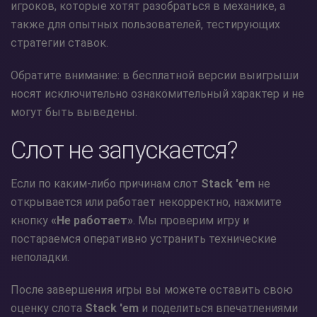
игроков, которые хотят разобраться в механике, а
также для опытных пользователей, тестирующих
стратегии ставок.
Обратите внимание: в бесплатной версии выигрыши
носят исключительно ознакомительный характер и не
могут быть выведены.
Слот не запускается?
Если по каким-либо причинам слот
Stack 'em
не
открывается или работает некорректно, нажмите
кнопку
«Не работает»
. Мы проверим игру и
постараемся оперативно устранить технические
неполадки.
После завершения игры вы можете оставить свою
оценку слота
Stack 'em
и поделиться впечатлениями