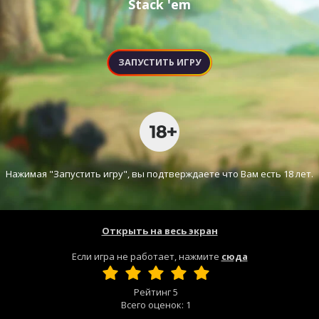
Stack 'em
ЗАПУСТИТЬ ИГРУ
Нажимая "Запустить игру", вы подтверждаете что Вам есть 18 лет.
Открыть на весь экран
Если игра не работает, нажмите
сюда
Рейтинг
5
Всего оценок:
1