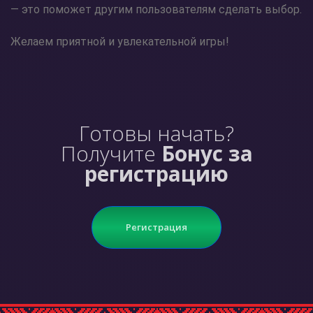
— это поможет другим пользователям сделать выбор.
Желаем приятной и увлекательной игры!
Готовы начать?
Получите
Бонус за
регистрацию
Регистрация