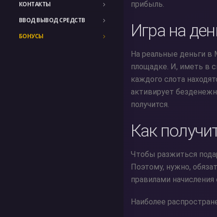
прибыль.
КОНТАКТЫ
ВВОД ВЫВОД СРЕДСТВ
Игра на ден
БОНУСЫ
На реальные деньги в 
площадке. И, иметь в 
каждого слота находят
активирует безденежны
получится.
Как получи
Чтобы разжиться подар
Поэтому, нужно, обяза
правилами начисления 
Наиболее распростране