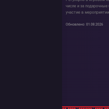
числе и за подарочные
участие в мероприятии
Обновлено:
01.08.2026