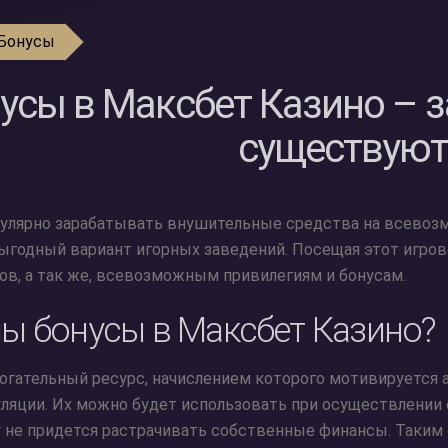
Бонусы
усы в Максбет Казино – з
существуют
улярно зарабатывать внушительные средства на всевозмо
ыгодный вариант игорных заведений. Посещая этот игрово
в, а так же, всевозможным привилегиям и бонусам.
ы бонусы в Максбет Казино?
огательный ресурс, начислением которого мотивируется 
ции. Их можно будет использовать при осуществлении ст
у не придется растрачивать собственные финансы. Таким 