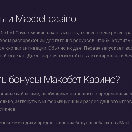
ьги Maxbet casino
Maxbet Casino можно начать играть, только после регистр
своем распоряжении достаточно ресурсов, чтобы крутить
ся кнопки активации. Обычно их две. Первая запускает ва
й формат. Демо-версия может быть активирована и без р
ть бонусы Максбет Казино?
очными баллами, необходимо выполнить определенные усл
тельно, заглянуть в информационный раздел данного игро
спинов.
нные методики предоставления бонусных баллов в Maxbet 