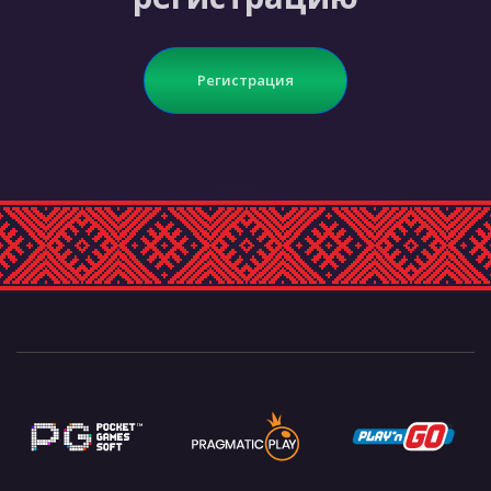
Регистрация