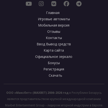
Главная
Игровые автоматы
Мобильная версия
Отзывы
Контакты
Ввод Вывод средств
Карта сайта
Официальное зеркало
Бонусы
Регистрация
Скачать
ООО «Максбет» (MAXBET) 2006-2026 год
в Республике Беларусь
является представительством крупной международной компании
Maxbet Entertainment Group – лидером игорной индустрии в Европе.