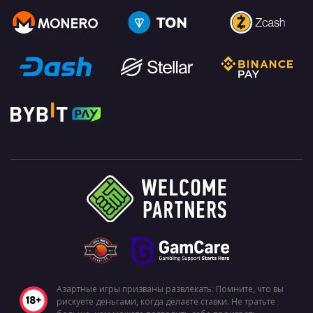
Азартные игры призваны развлекать. Помните, что вы
рискуете деньгами, когда делаете ставки. Не тратьте