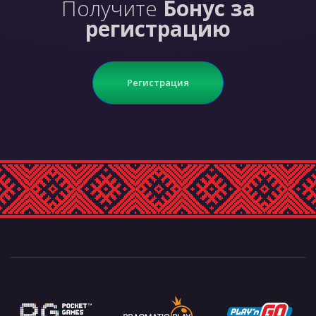
Получите
Бонус за
регистрацию
Регистрация