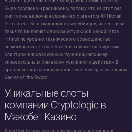
В 2006 году соглашение между Eidos и Microgaming
было продлено и расширено, потому что на этот раз
они также включили серию игр с агентом 47 Hitman.
Этот агент был хладнокровным убийцей, известным
тем, что выполнял свою работу любой ценой. Игра
Hitman по уровню технического совершенства
аналогична игре Tomb Raider и отличается широким
спектром инновационных функций, например
универсальным символом усиленного действия. В
прошлом году вышел сиквел Tomb Raider, с названием
Secret of the Sword.
Уникальные слоты
компании Cryptologic в
Максбет Казино
Хотя Cryptologic позже начал запуск совершенно