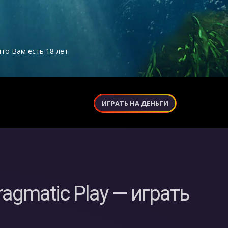
то Вам есть 18 лет.
ИГРАТЬ НА ДЕНЬГИ
ragmatic Play — играть