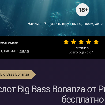
Нажимая "Запустить игру", вы подтверждаете ч
весь экран
Рейтинг
5
ет, нажмите
сюда
Всего оценок:
1
Big Bass Bonanza
лот Big Bass Bonanza от P
бесплатно