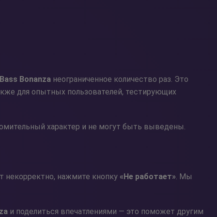
 Bass Bonanza
неограниченное количество раз. Это
также для опытных пользователей, тестирующих
омительный характер и не могут быть выведены.
т некорректно, нажмите кнопку
«Не работает»
. Мы
za
и поделиться впечатлениями — это поможет другим