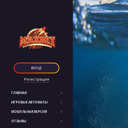
ВХОД
Регистрация
ГЛАВНАЯ
ИГРОВЫЕ АВТОМАТЫ
МОБИЛЬНАЯ ВЕРСИЯ
ОТЗЫВЫ