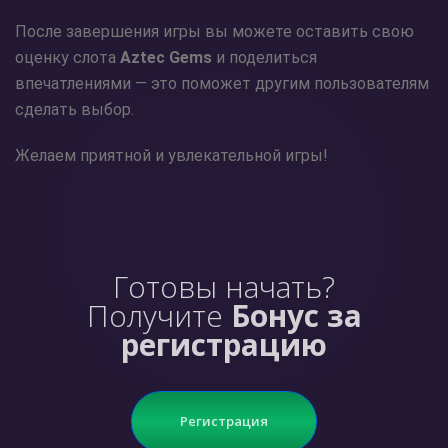
После завершения игры вы можете оставить свою
оценку слота
Aztec Gems
и поделиться
впечатлениями — это поможет другим пользователям
сделать выбор.
Желаем приятной и увлекательной игры!
Готовы начать?
Получите
Бонус за
регистрацию
Регистрация