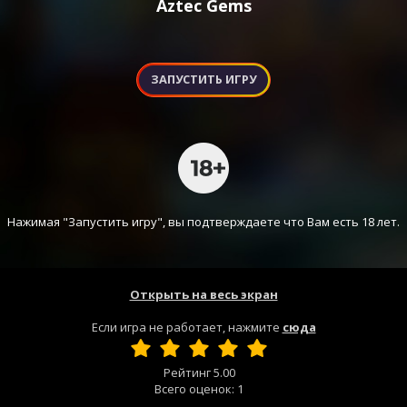
Aztec Gems
ЗАПУСТИТЬ ИГРУ
Нажимая "Запустить игру", вы подтверждаете что Вам есть 18 лет.
Открыть на весь экран
Если игра не работает, нажмите
сюда
Рейтинг
5.00
Всего оценок:
1