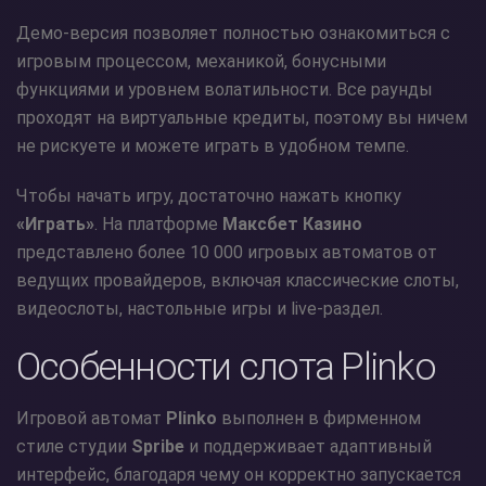
Демо-версия позволяет полностью ознакомиться с
игровым процессом, механикой, бонусными
функциями и уровнем волатильности. Все раунды
проходят на виртуальные кредиты, поэтому вы ничем
не рискуете и можете играть в удобном темпе.
Чтобы начать игру, достаточно нажать кнопку
«Играть»
. На платформе
Максбет Казино
представлено более 10 000 игровых автоматов от
ведущих провайдеров, включая классические слоты,
видеослоты, настольные игры и live-раздел.
Особенности слота Plinko
Игровой автомат
Plinko
выполнен в фирменном
стиле студии
Spribe
и поддерживает адаптивный
интерфейс, благодаря чему он корректно запускается