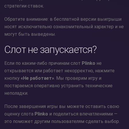
стратегии ставок.
Обратите внимание: в бесплатной версии выигрыши
носят исключительно ознакомительный характер и не
могут быть выведены.
Слот не запускается?
Если по каким-либо причинам слот
Plinko
не
открывается или работает некорректно, нажмите
кнопку
«Не работает»
. Мы проверим игру и
постараемся оперативно устранить технические
неполадки.
После завершения игры вы можете оставить свою
оценку слота
Plinko
и поделиться впечатлениями —
это поможет другим пользователям сделать выбор.