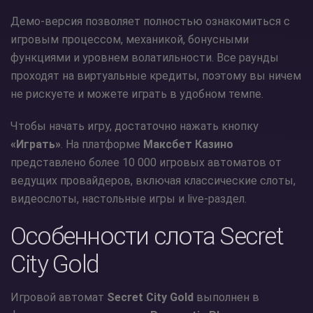
Демо-версия позволяет полностью ознакомиться с
игровым процессом, механикой, бонусными
функциями и уровнем волатильности. Все раунды
проходят на виртуальные кредиты, поэтому вы ничем
не рискуете и можете играть в удобном темпе.
Чтобы начать игру, достаточно нажать кнопку
«Играть»
. На платформе
Максбет Казино
представлено более 10 000 игровых автоматов от
ведущих провайдеров, включая классические слоты,
видеослоты, настольные игры и live-раздел.
Особенности слота Secret
City Gold
Игровой автомат
Secret City Gold
выполнен в