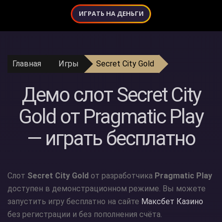
ИГРАТЬ НА ДЕНЬГИ
Главная
Игры
Secret City Gold
Демо слот Secret City
Gold от Pragmatic Play
— играть бесплатно
Слот
Secret City Gold
от разработчика
Pragmatic Play
доступен в демонстрационном режиме. Вы можете
запустить игру бесплатно на сайте
Максбет Казино
без регистрации и без пополнения счёта.