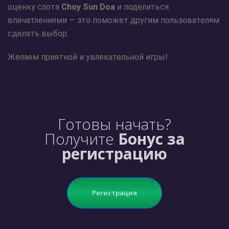
оценку слота
Choy Sun Doa
и поделиться
впечатлениями — это поможет другим пользователям
сделать выбор.
Желаем приятной и увлекательной игры!
Готовы начать?
Получите
Бонус за
регистрацию
Регистрация