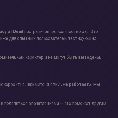
acy of Dead
неограниченное количество раз. Это
также для опытных пользователей, тестирующих
омительный характер и не могут быть выведены.
некорректно, нажмите кнопку
«Не работает»
. Мы
и поделиться впечатлениями — это поможет другим