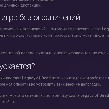
на длинной дистанции.
 игра без ограничений
временных ограничений — вы можете запускать слот
Leg
овых игроков, которые хотят разобраться в механике, а 
 бесплатной версии выигрыши носят исключительно ознак
ускается?
ичинам слот
Legacy of Dead
не открывается или работает 
раемся оперативно устранить технические неполадки.
ы вы можете оставить свою оценку слота
Legacy of Dead
ь выбор.