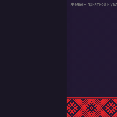
Желаем приятной и увл