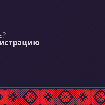
ь?
гистрацию