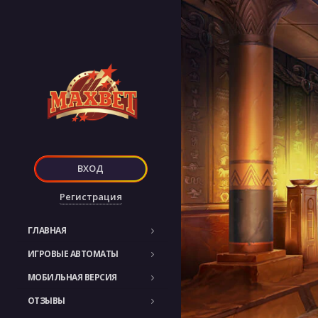
ВХОД
Регистрация
ГЛАВНАЯ
ИГРОВЫЕ АВТОМАТЫ
МОБИЛЬНАЯ ВЕРСИЯ
ОТЗЫВЫ