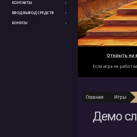
КОНТАКТЫ
ВВОД ВЫВОД СРЕДСТВ
БОНУСЫ
Открыть на 
Если игра не работа
Главная
Игры
Демо сло