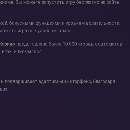
жиме. Вы можете запустить игру бесплатно на сайте
кой, бонусными функциями и уровнем волатильности.
можете играть в удобном темпе.
Казино
представлено более 10 000 игровых автоматов
гры и live-раздел.
и поддерживает адаптивный интерфейс, благодаря
вах.