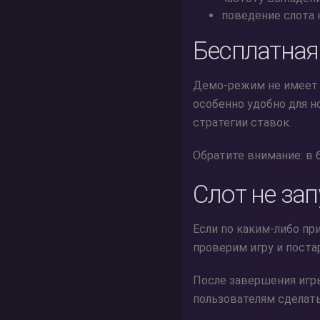
поведение слота 
Бесплатная
Демо-режим не имеет 
особенно удобно для н
стратегии ставок.
Обратите внимание: в
Слот не зап
Если по каким-либо пр
проверим игру и поста
После завершения игр
пользователям сделат