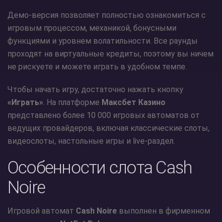
Демо-версия позволяет полностью ознакомиться с
игровым процессом, механикой, бонусными
функциями и уровнем волатильности. Все раунды
проходят на виртуальные кредиты, поэтому вы ничем
не рискуете и можете играть в удобном темпе.
Чтобы начать игру, достаточно нажать кнопку
«Играть»
. На платформе
Максбет Казино
представлено более 10 000 игровых автоматов от
ведущих провайдеров, включая классические слоты,
видеослоты, настольные игры и live-раздел.
Особенности слота Cash
Noire
Игровой автомат
Cash Noire
выполнен в фирменном