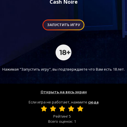
Cash Noire
ЗАПУСТИТЬ ИГРУ
Нажимая "Запустить игру", вы подтверждаете что Вам есть 18 лет.
Открыть на весь экран
Если игра не работает, нажмите
сюда
Рейтинг
5
Всего оценок:
1