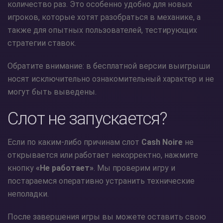
количество раз. Это особенно удобно для новых
игроков, которые хотят разобраться в механике, а
также для опытных пользователей, тестирующих
стратегии ставок.
Обратите внимание: в бесплатной версии выигрыши
носят исключительно ознакомительный характер и не
могут быть выведены.
Слот не запускается?
Если по каким-либо причинам слот
Cash Noire
не
открывается или работает некорректно, нажмите
кнопку
«Не работает»
. Мы проверим игру и
постараемся оперативно устранить технические
неполадки.
После завершения игры вы можете оставить свою