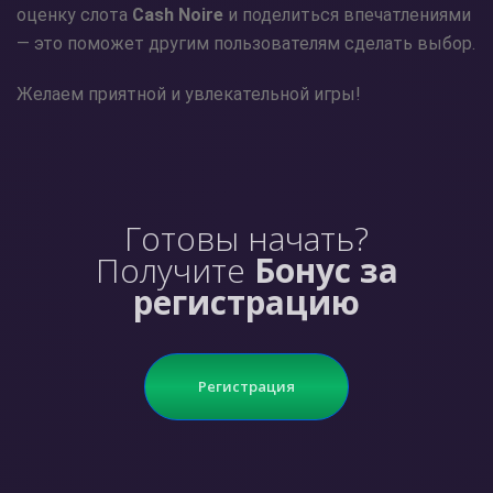
оценку слота
Cash Noire
и поделиться впечатлениями
— это поможет другим пользователям сделать выбор.
Желаем приятной и увлекательной игры!
Готовы начать?
Получите
Бонус за
регистрацию
Регистрация