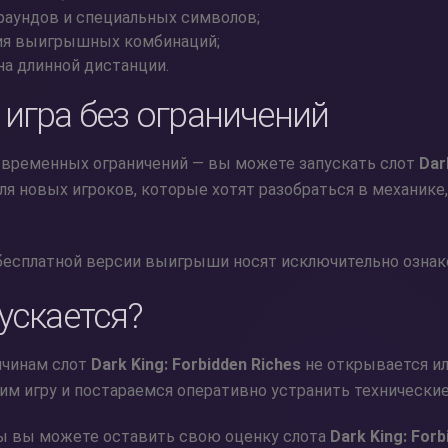
раундов и специальных символов;
ия выигрышных комбинаций;
на длинной дистанции.
 игра без ограничений
временных ограничений — вы можете запускать слот
Dar
ля новых игроков, которые хотят разобраться в механике
 бесплатной версии выигрыши носят исключительно ознак
ускается?
ичинам слот
Dark King: Forbidden Riches
не открывается ил
им игру и постараемся оперативно устранить технические
ы вы можете оставить свою оценку слота
Dark King: Forb