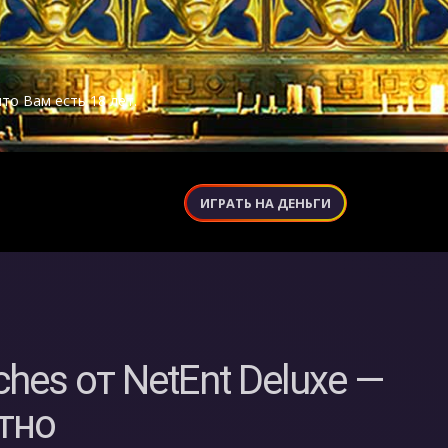
то Вам есть 18 лет.
ИГРАТЬ НА ДЕНЬГИ
ches от NetEnt Deluxe —
тно