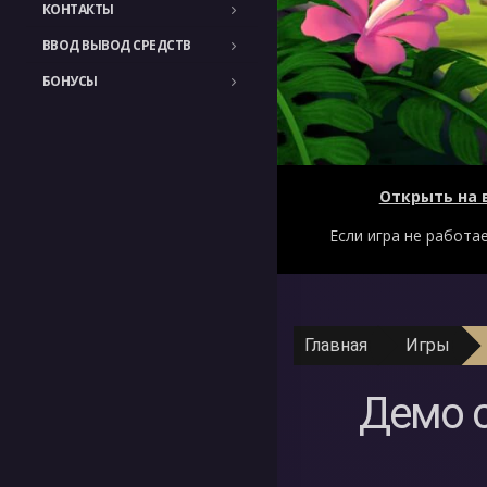
КОНТАКТЫ
ВВОД ВЫВОД СРЕДСТВ
БОНУСЫ
Открыть на 
Если игра не работа
Главная
Игры
Демо с