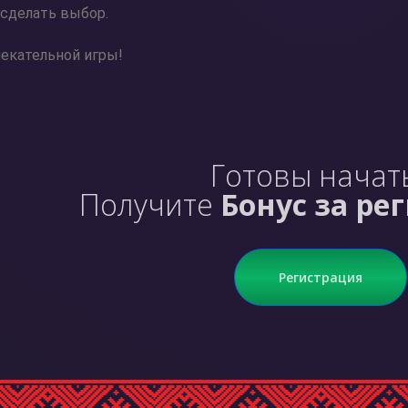
 сделать выбор.
екательной игры!
Готовы начат
Получите
Бонус за ре
Регистрация