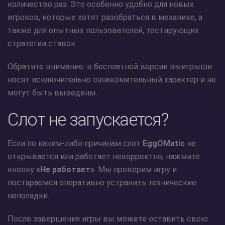
количество раз. Это особенно удобно для новых
игроков, которые хотят разобраться в механике, а
также для опытных пользователей, тестирующих
стратегии ставок.
Обратите внимание: в бесплатной версии выигрыши
носят исключительно ознакомительный характер и не
могут быть выведены.
Слот не запускается?
Если по каким-либо причинам слот
EggOMatic
не
открывается или работает некорректно, нажмите
кнопку
«Не работает»
. Мы проверим игру и
постараемся оперативно устранить технические
неполадки.
После завершения игры вы можете оставить свою