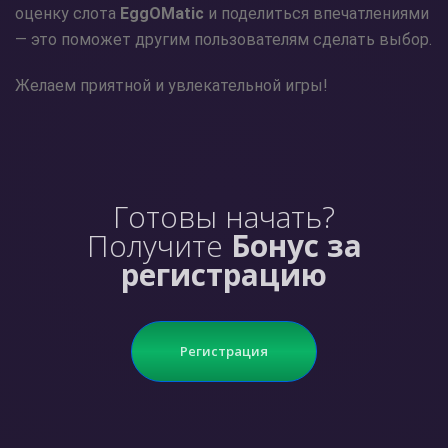
оценку слота
EggOMatic
и поделиться впечатлениями
— это поможет другим пользователям сделать выбор.
Желаем приятной и увлекательной игры!
Готовы начать?
Получите
Бонус за
регистрацию
Регистрация