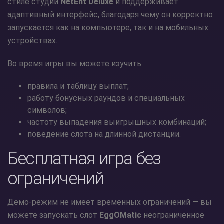
стиле студии
NetEnt Deluxe
и поддерживает
адаптивный интерфейс, благодаря чему он корректно
запускается как на компьютере, так и на мобильных
устройствах.
Во время игры вы можете изучить:
правила и таблицу выплат;
работу бонусных раундов и специальных
символов;
частоту выпадения выигрышных комбинаций;
поведение слота на длинной дистанции.
Бесплатная игра без
ограничений
Демо-режим не имеет временных ограничений — вы
можете запускать слот
EggOMatic
неограниченное