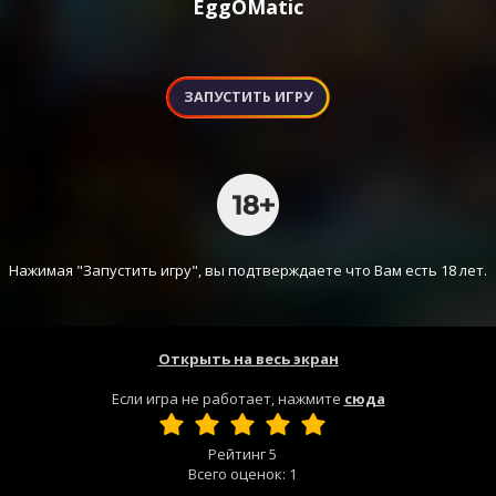
EggOMatic
ЗАПУСТИТЬ ИГРУ
Нажимая "Запустить игру", вы подтверждаете что Вам есть 18 лет.
Открыть на весь экран
Если игра не работает, нажмите
сюда
Рейтинг
5
Всего оценок:
1