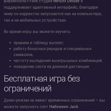
фирменном стиле студии
NetEnt Deluxe
и
поддерживает адаптивный интерфейс, благодаря
чему он корректно запускается как на компьютере,
так и на мобильных устройствах.
Во время игры вы можете изучить:
правила и таблицу выплат;
работу бонусных раундов и специальных
символов;
частоту выпадения выигрышных комбинаций;
поведение слота на длинной дистанции.
Бесплатная игра без
ограничений
Демо-режим не имеет временных ограничений — вы
можете запускать слот
Halloween Jack