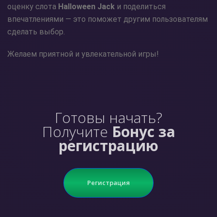
оценку слота
Halloween Jack
и поделиться
впечатлениями — это поможет другим пользователям
сделать выбор.
Желаем приятной и увлекательной игры!
Готовы начать?
Получите
Бонус за
регистрацию
Регистрация