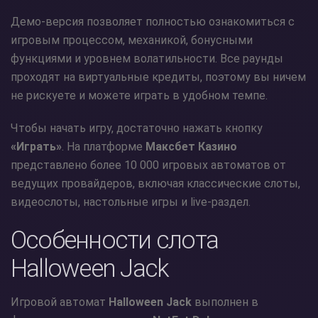
Демо-версия позволяет полностью ознакомиться с
игровым процессом, механикой, бонусными
функциями и уровнем волатильности. Все раунды
проходят на виртуальные кредиты, поэтому вы ничем
не рискуете и можете играть в удобном темпе.
Чтобы начать игру, достаточно нажать кнопку
«Играть»
. На платформе
Максбет Казино
представлено более 10 000 игровых автоматов от
ведущих провайдеров, включая классические слоты,
видеослоты, настольные игры и live-раздел.
Особенности слота
Halloween Jack
Игровой автомат
Halloween Jack
выполнен в