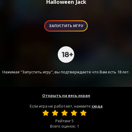
Halloween Jack
ЗАПУСТИТЬ ИГРУ
Нажимая "Запустить игру", вы подтверждаете что Вам есть 18 лет.
Открыть на весь экран
Если игра не работает, нажмите
сюда
Рейтинг
5
Всего оценок:
1