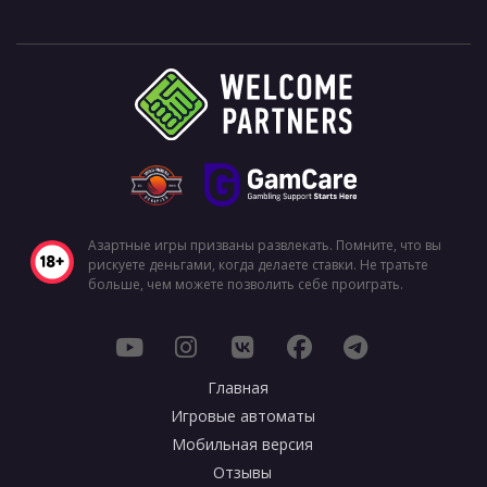
Азартные игры призваны развлекать. Помните, что вы
рискуете деньгами, когда делаете ставки. Не тратьте
больше, чем можете позволить себе проиграть.
Главная
Игровые автоматы
Мобильная версия
Отзывы