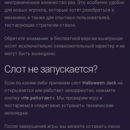
неограниченное количество раз. Это особенно удобно
для новых игроков, которые хотят разобраться в
механике, а также для опытных пользователей,
тестирующих стратегии ставок.
Обратите внимание: в бесплатной версии выигрыши
носят исключительно ознакомительный характер и не
могут быть выведены.
Слот не запускается?
Если по каким-либо причинам слот
Halloween Jack
не
открывается или работает некорректно, нажмите
кнопку
«Не работает»
. Мы проверим игру и
постараемся оперативно устранить технические
неполадки.
После завершения игры вы можете оставить свою