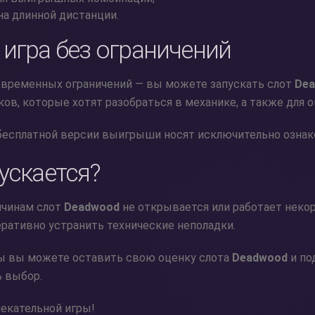
на длинной дистанции.
 игра без ограничений
временных ограничений — вы можете запускать слот
De
ков, которые хотят разобраться в механике, а также для
 бесплатной версии выигрыши носят исключительно ознак
ускается?
ичинам слот
Deadwood
не открывается или работает неко
еративно устранить технические неполадки.
ы вы можете оставить свою оценку слота
Deadwood
и по
ь выбор.
екательной игры!