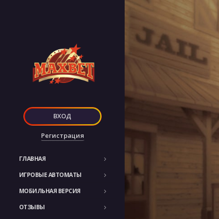
ВХОД
Регистрация
ГЛАВНАЯ
ИГРОВЫЕ АВТОМАТЫ
МОБИЛЬНАЯ ВЕРСИЯ
ОТЗЫВЫ