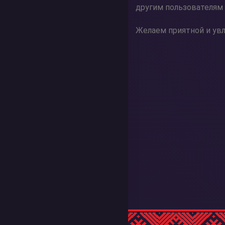
другим пользователям
Желаем приятной и увл