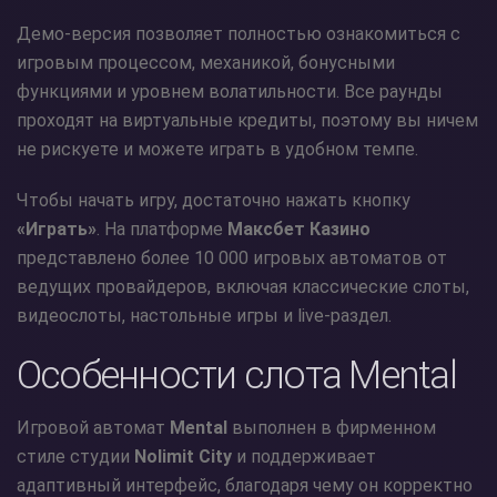
Демо-версия позволяет полностью ознакомиться с
игровым процессом, механикой, бонусными
функциями и уровнем волатильности. Все раунды
проходят на виртуальные кредиты, поэтому вы ничем
не рискуете и можете играть в удобном темпе.
Чтобы начать игру, достаточно нажать кнопку
«Играть»
. На платформе
Максбет Казино
представлено более 10 000 игровых автоматов от
ведущих провайдеров, включая классические слоты,
видеослоты, настольные игры и live-раздел.
Особенности слота Mental
Игровой автомат
Mental
выполнен в фирменном
стиле студии
Nolimit City
и поддерживает
адаптивный интерфейс, благодаря чему он корректно