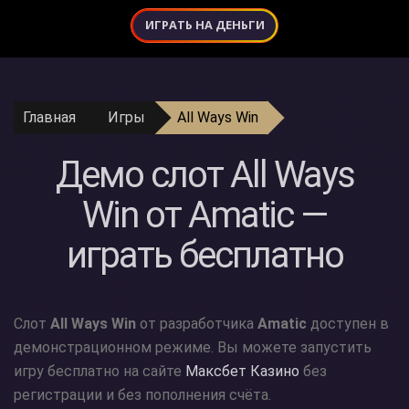
ИГРАТЬ НА ДЕНЬГИ
Главная
Игры
All Ways Win
Демо слот All Ways
Win от Amatic —
играть бесплатно
Слот
All Ways Win
от разработчика
Amatic
доступен в
демонстрационном режиме. Вы можете запустить
игру бесплатно на сайте
Максбет Казино
без
регистрации и без пополнения счёта.