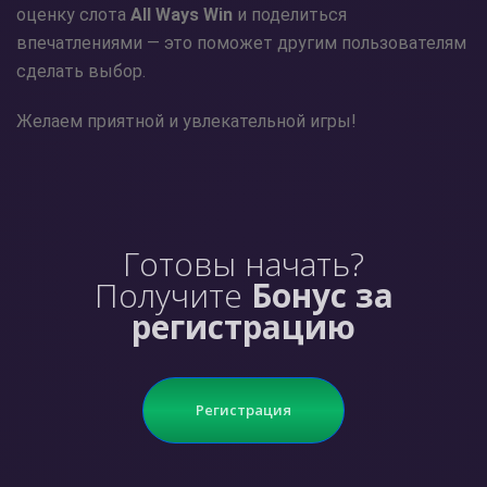
оценку слота
All Ways Win
и поделиться
впечатлениями — это поможет другим пользователям
сделать выбор.
Желаем приятной и увлекательной игры!
Готовы начать?
Получите
Бонус за
регистрацию
Регистрация