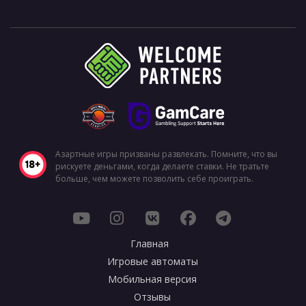
Азартные игры призваны развлекать. Помните, что вы
рискуете деньгами, когда делаете ставки. Не тратьте
больше, чем можете позволить себе проиграть.
Главная
Игровые автоматы
Мобильная версия
Отзывы