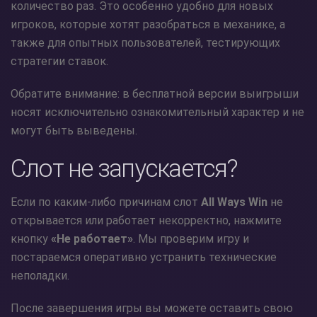
количество раз. Это особенно удобно для новых
игроков, которые хотят разобраться в механике, а
также для опытных пользователей, тестирующих
стратегии ставок.
Обратите внимание: в бесплатной версии выигрыши
носят исключительно ознакомительный характер и не
могут быть выведены.
Слот не запускается?
Если по каким-либо причинам слот
All Ways Win
не
открывается или работает некорректно, нажмите
кнопку
«Не работает»
. Мы проверим игру и
постараемся оперативно устранить технические
неполадки.
После завершения игры вы можете оставить свою