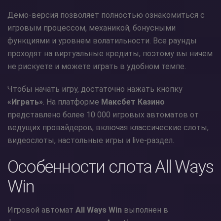
Демо-версия позволяет полностью ознакомиться с
игровым процессом, механикой, бонусными
функциями и уровнем волатильности. Все раунды
проходят на виртуальные кредиты, поэтому вы ничем
не рискуете и можете играть в удобном темпе.
Чтобы начать игру, достаточно нажать кнопку
«Играть»
. На платформе
Максбет Казино
представлено более 10 000 игровых автоматов от
ведущих провайдеров, включая классические слоты,
видеослоты, настольные игры и live-раздел.
Особенности слота All Ways
Win
Игровой автомат
All Ways Win
выполнен в