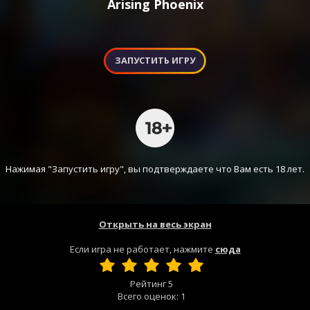
Arising Phoenix
ЗАПУСТИТЬ ИГРУ
Нажимая "Запустить игру", вы подтверждаете что Вам есть 18 лет.
Открыть на весь экран
Если игра не работает, нажмите
сюда
Рейтинг
5
Всего оценок:
1