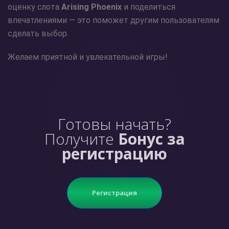
оценку слота
Arising Phoenix
и поделиться
впечатлениями — это поможет другим пользователям
сделать выбор.
Желаем приятной и увлекательной игры!
Готовы начать?
Получите
Бонус за
регистрацию
Регистрация