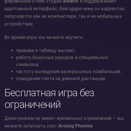
фирменном стиле студии
Amatic
и поддерживает
адаптивный интерфейс, благодаря чему он корректно
запускается как на компьютере, так и на мобильных
устройствах.
Во время игры вы можете изучить:
правила и таблицу выплат;
работу бонусных раундов и специальных
символов;
частоту выпадения выигрышных комбинаций;
поведение слота на длинной дистанции.
Бесплатная игра без
ограничений
Демо-режим не имеет временных ограничений — вы
можете запускать слот
Arising Phoenix