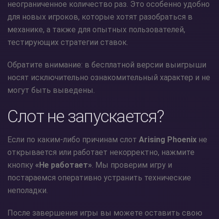
неограниченное количество раз. Это особенно удобно
для новых игроков, которые хотят разобраться в
механике, а также для опытных пользователей,
тестирующих стратегии ставок.
Обратите внимание: в бесплатной версии выигрыши
носят исключительно ознакомительный характер и не
могут быть выведены.
Слот не запускается?
Если по каким-либо причинам слот
Arising Phoenix
не
открывается или работает некорректно, нажмите
кнопку
«Не работает»
. Мы проверим игру и
постараемся оперативно устранить технические
неполадки.
После завершения игры вы можете оставить свою