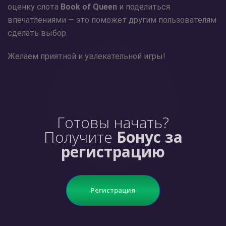
оценку слота
Book of Queen
и поделиться
впечатлениями — это поможет другим пользователям
сделать выбор.
Желаем приятной и увлекательной игры!
Готовы начать?
Получите
Бонус за
регистрацию
Регистрация