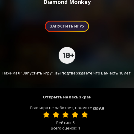
Diamond Monkey
ЗАПУСТИТЬ ИГРУ
Нажимая "Запустить игру", вы подтверждаете что Вам есть 18 лет.
Открыть на весь экран
Если игра не работает, нажмите
сюда
Рейтинг
5
Всего оценок:
1