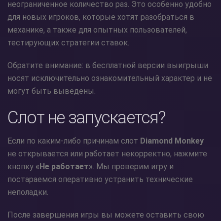
неограниченное количество раз. Это особенно удобно
для новых игроков, которые хотят разобраться в
механике, а также для опытных пользователей,
тестирующих стратегии ставок.
Обратите внимание: в бесплатной версии выигрыши
носят исключительно ознакомительный характер и не
могут быть выведены.
Слот не запускается?
Если по каким-либо причинам слот
Diamond Monkey
не открывается или работает некорректно, нажмите
кнопку
«Не работает»
. Мы проверим игру и
постараемся оперативно устранить технические
неполадки.
После завершения игры вы можете оставить свою