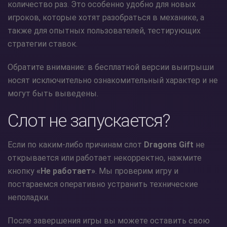
количество раз. Это особенно удобно для новых
игроков, которые хотят разобраться в механике, а
также для опытных пользователей, тестирующих
стратегии ставок.
Обратите внимание: в бесплатной версии выигрыши
носят исключительно ознакомительный характер и не
могут быть выведены.
Слот не запускается?
Если по каким-либо причинам слот
Dragons Gift
не
открывается или работает некорректно, нажмите
кнопку
«Не работает»
. Мы проверим игру и
постараемся оперативно устранить технические
неполадки.
После завершения игры вы можете оставить свою