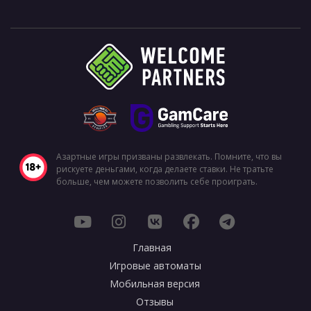
Азартные игры призваны развлекать. Помните, что вы
рискуете деньгами, когда делаете ставки. Не тратьте
больше, чем можете позволить себе проиграть.
Главная
Игровые автоматы
Мобильная версия
Отзывы