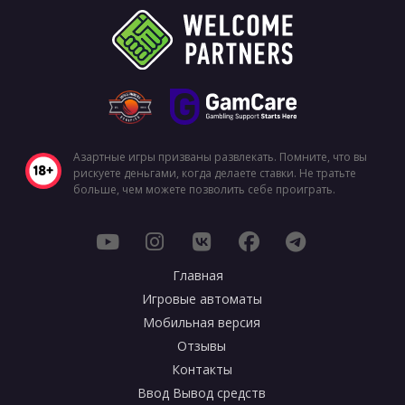
Азартные игры призваны развлекать. Помните, что вы
рискуете деньгами, когда делаете ставки. Не тратьте
больше, чем можете позволить себе проиграть.
Главная
Игровые автоматы
Мобильная версия
Отзывы
Контакты
Ввод Вывод средств