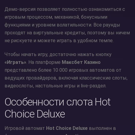
Демо-версия позволяет полностью ознакомиться с
игровым процессом, механикой, бонусными
функциями и уровнем волатильности. Все раунды
проходят на виртуальные кредиты, поэтому вы ничем
не рискуете и можете играть в удобном темпе.
Чтобы начать игру, достаточно нажать кнопку
«Играть»
. На платформе
Максбет Казино
представлено более 10 000 игровых автоматов от
ведущих провайдеров, включая классические слоты,
видеослоты, настольные игры и live-раздел.
Особенности слота Hot
Choice Deluxe
Игровой автомат
Hot Choice Deluxe
выполнен в