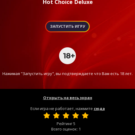
Hot Choice Deluxe
ЗАПУСТИТЬ ИГРУ
Нажимая "Запустить игру", вы подтверждаете что Вам есть 18 лет.
Открыть на весь экран
Если игра не работает, нажмите
сюда
Рейтинг
5
Всего оценок:
1