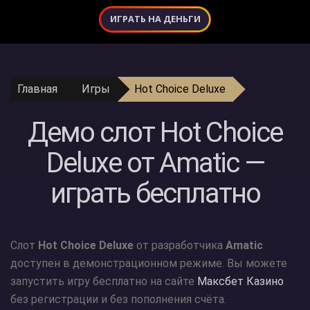
ИГРАТЬ НА ДЕНЬГИ
Главная
Игры
Hot Choice Deluxe
Демо слот Hot Choice
Deluxe от Amatic —
играть бесплатно
Слот
Hot Choice Deluxe
от разработчика
Amatic
доступен в демонстрационном режиме. Вы можете
запустить игру бесплатно на сайте
Максбет Казино
без регистрации и без пополнения счёта.