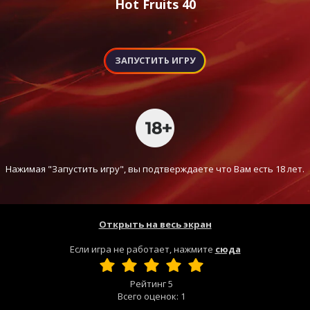
Hot Fruits 40
ЗАПУСТИТЬ ИГРУ
Нажимая "Запустить игру", вы подтверждаете что Вам есть 18 лет.
Открыть на весь экран
Если игра не работает, нажмите
сюда
Рейтинг
5
Всего оценок:
1