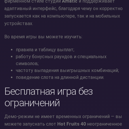
фирменном стиле студии
Amatic
и поддерживает
адаптивный интерфейс, благодаря чему он корректно
запускается как на компьютере, так и на мобильных
устройствах.
Во время игры вы можете изучить:
правила и таблицу выплат;
работу бонусных раундов и специальных
символов;
частоту выпадения выигрышных комбинаций;
поведение слота на длинной дистанции.
Бесплатная игра без
ограничений
Демо-режим не имеет временных ограничений — вы
можете запускать слот
Hot Fruits 40
неограниченное