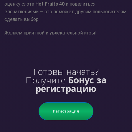
оценку слота
Hot Fruits 40
и поделиться
впечатлениями — это поможет другим пользователям
сделать выбор.
Желаем приятной и увлекательной игры!
Готовы начать?
Получите
Бонус за
регистрацию
Регистрация