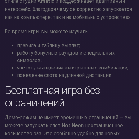
стиле студии
Amatic
и поддерживает адаптивный
интерфейс, благодаря чему он корректно запускается
как на компьютере, так и на мобильных устройствах.
Во время игры вы можете изучить:
правила и таблицу выплат;
работу бонусных раундов и специальных
символов;
частоту выпадения выигрышных комбинаций;
поведение слота на длинной дистанции.
Бесплатная игра без
ограничений
Демо-режим не имеет временных ограничений — вы
можете запускать слот
Hot Neon
неограниченное
количество раз. Это особенно удобно для новых