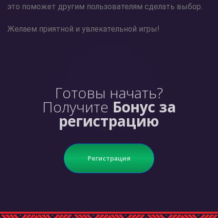
это поможет другим пользователям сделать выбор.
Желаем приятной и увлекательной игры!
Готовы начать?
Получите
Бонус за
регистрацию
Регистрация