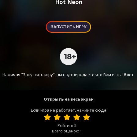
Hot Neon
ЗАПУСТИТЬ ИГРУ
Нажимая "Запустить игру", вы подтверждаете что Вам есть 18 лет.
Открыть на весь экран
Если игра не работает, нажмите
сюда
Рейтинг
5
Всего оценок:
1