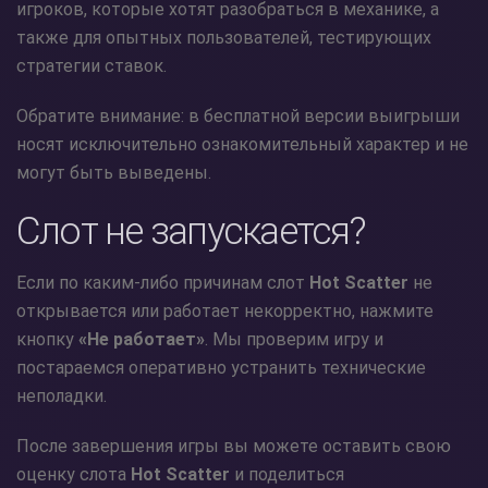
игроков, которые хотят разобраться в механике, а
также для опытных пользователей, тестирующих
стратегии ставок.
Обратите внимание: в бесплатной версии выигрыши
носят исключительно ознакомительный характер и не
могут быть выведены.
Слот не запускается?
Если по каким-либо причинам слот
Hot Scatter
не
открывается или работает некорректно, нажмите
кнопку
«Не работает»
. Мы проверим игру и
постараемся оперативно устранить технические
неполадки.
После завершения игры вы можете оставить свою
оценку слота
Hot Scatter
и поделиться