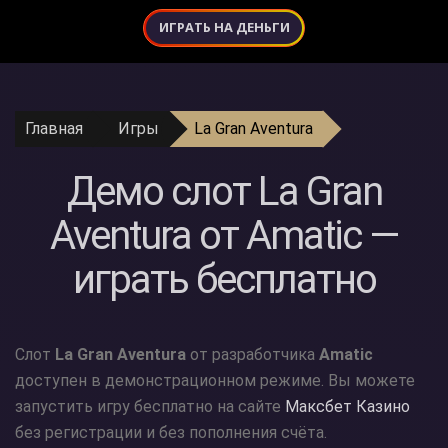
ИГРАТЬ НА ДЕНЬГИ
Главная
Игры
La Gran Aventura
Демо слот La Gran
Aventura от Amatic —
играть бесплатно
Слот
La Gran Aventura
от разработчика
Amatic
доступен в демонстрационном режиме. Вы можете
запустить игру бесплатно на сайте
Максбет Казино
без регистрации и без пополнения счёта.