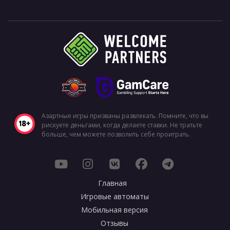
Азартные игры призваны развлекать. Помните, что вы
рискуете деньгами, когда делаете ставки. Не тратьте
больше, чем можете позволить себе проиграть.
Главная
Игровые автоматы
Мобильная версия
Отзывы