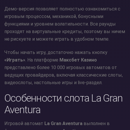
Демо-версия позволяет полностью ознакомиться с
игровым процессом, механикой, бонусными
функциями и уровнем волатильности. Все раунды
проходят на виртуальные кредиты, поэтому вы ничем
не рискуете и можете играть в удобном темпе.
Чтобы начать игру, достаточно нажать кнопку
«Играть»
. На платформе
Максбет Казино
представлено более 10 000 игровых автоматов от
ведущих провайдеров, включая классические слоты,
видеослоты, настольные игры и live-раздел.
Особенности слота La Gran
Aventura
Игровой автомат
La Gran Aventura
выполнен в