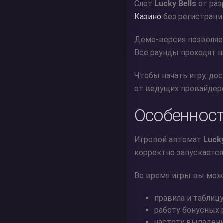
Слот
Lucky Bells
от раз
Казино
без регистрации
Демо-версия позволяе
Все раунды проходят н
Чтобы начать игру, до
от ведущих провайдеро
Особенности
Игровой автомат
Lucky
корректно запускается
Во время игры вы може
правила и таблиц
работу бонусных 
частоту выпаден