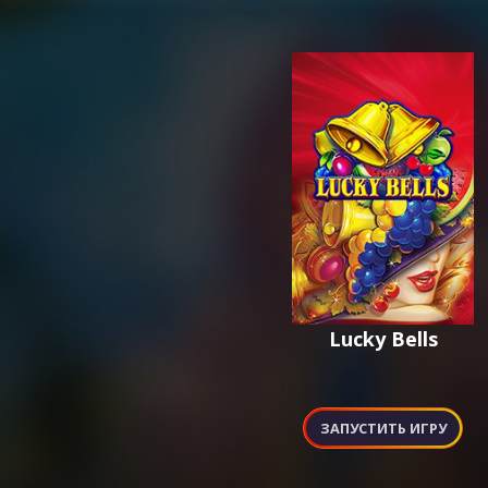
Lucky Bells
ЗАПУСТИТЬ ИГРУ