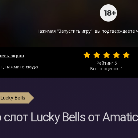
Нажимая "Запустить игру", вы подтверждаете ч
весь экран
Рейтинг
5
ет, нажмите
сюда
Всего оценок:
1
Lucky Bells
слот Lucky Bells от Amati