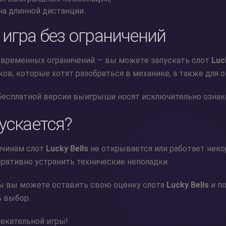
на длинной дистанции.
 игра без ограничений
временных ограничений — вы можете запускать слот
Luc
ков, которые хотят разобраться в механике, а также для
 бесплатной версии выигрыши носят исключительно ознак
ускается?
ичинам слот
Lucky Bells
не открывается или работает нек
еративно устранить технические неполадки.
ы вы можете оставить свою оценку слота
Lucky Bells
и п
ь выбор.
екательной игры!