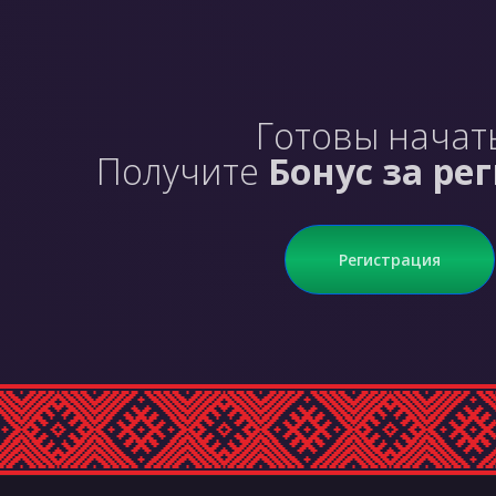
Готовы начат
Получите
Бонус за ре
Регистрация