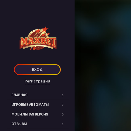
ВХОД
Регистрация
ГЛАВНАЯ
ИГРОВЫЕ АВТОМАТЫ
МОБИЛЬНАЯ ВЕРСИЯ
ОТЗЫВЫ