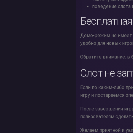
поведение слота 
Бесплатная
Демо-режим не имеет 
удобно для новых игро
Обратите внимание: в
Слот не зап
Если по каким-либо пр
игру и постараемся оп
После завершения игр
пользователям сделат
Желаем приятной и увл