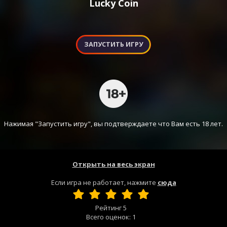
Lucky Coin
ЗАПУСТИТЬ ИГРУ
Нажимая "Запустить игру", вы подтверждаете что Вам есть 18 лет.
Открыть на весь экран
Если игра не работает, нажмите
сюда
Рейтинг
5
Всего оценок:
1