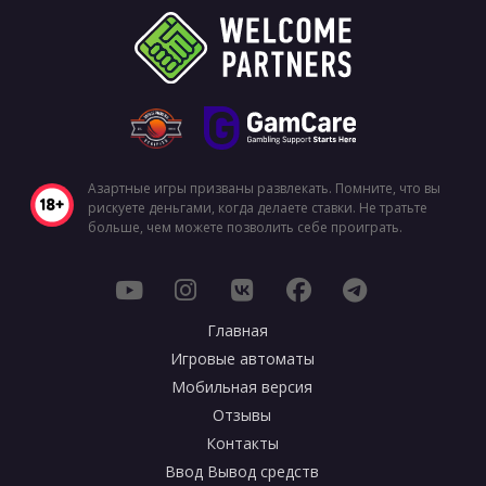
Азартные игры призваны развлекать. Помните, что вы
рискуете деньгами, когда делаете ставки. Не тратьте
больше, чем можете позволить себе проиграть.
Главная
Игровые автоматы
Мобильная версия
Отзывы
Контакты
Ввод Вывод средств