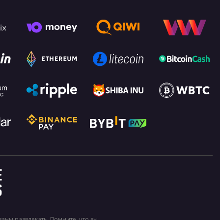
аны развлекать. Помните, что вы