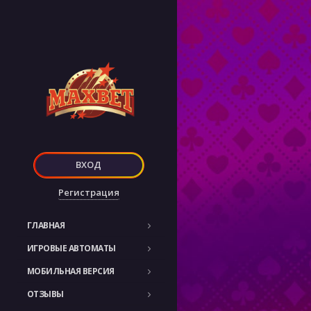
ВХОД
Регистрация
ГЛАВНАЯ
ИГРОВЫЕ АВТОМАТЫ
МОБИЛЬНАЯ ВЕРСИЯ
ОТЗЫВЫ