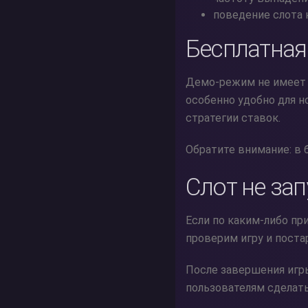
поведение слота 
Бесплатная
Демо-режим не имеет 
особенно удобно для н
стратегии ставок.
Обратите внимание: в
Слот не зап
Если по каким-либо пр
проверим игру и поста
После завершения игр
пользователям сделат