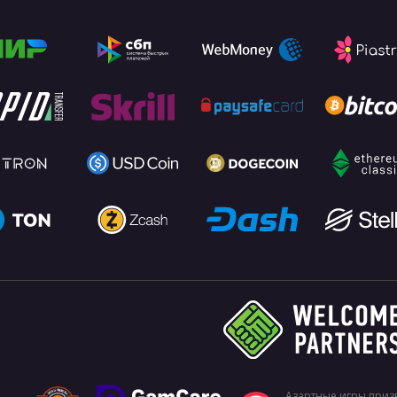
Азартные игры призв