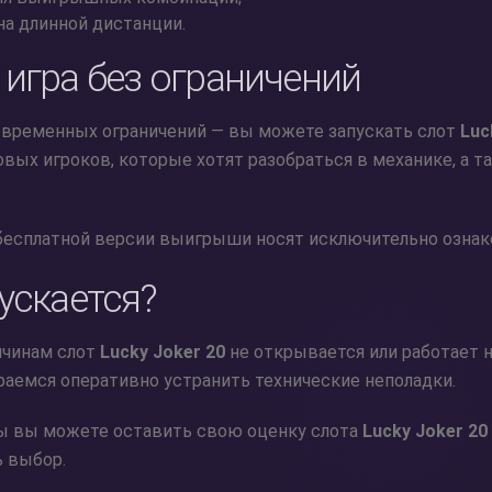
на длинной дистанции.
 игра без ограничений
временных ограничений — вы можете запускать слот
Luc
овых игроков, которые хотят разобраться в механике, а 
 бесплатной версии выигрыши носят исключительно ознак
ускается?
ичинам слот
Lucky Joker 20
не открывается или работает 
раемся оперативно устранить технические неполадки.
ы вы можете оставить свою оценку слота
Lucky Joker 20
ь выбор.