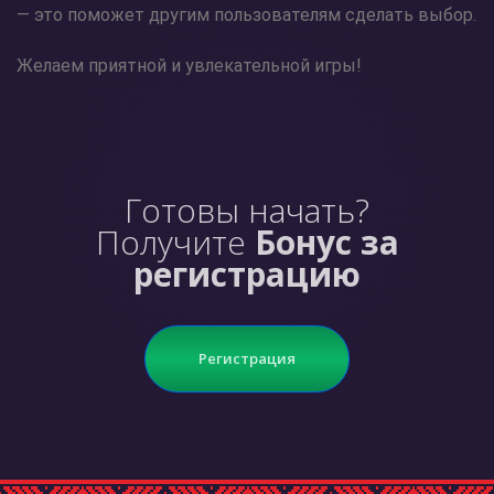
— это поможет другим пользователям сделать выбор.
Желаем приятной и увлекательной игры!
Готовы начать?
Получите
Бонус за
регистрацию
Регистрация