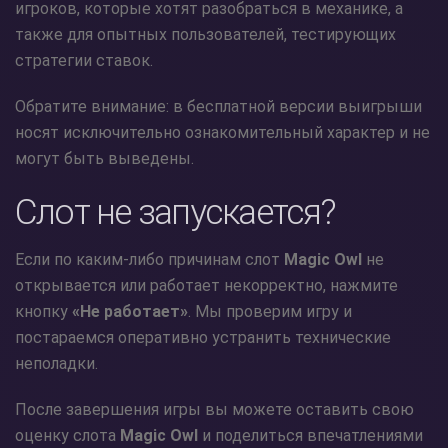
игроков, которые хотят разобраться в механике, а
также для опытных пользователей, тестирующих
стратегии ставок.
Обратите внимание: в бесплатной версии выигрыши
носят исключительно ознакомительный характер и не
могут быть выведены.
Слот не запускается?
Если по каким-либо причинам слот
Magic Owl
не
открывается или работает некорректно, нажмите
кнопку
«Не работает»
. Мы проверим игру и
постараемся оперативно устранить технические
неполадки.
После завершения игры вы можете оставить свою
оценку слота
Magic Owl
и поделиться впечатлениями