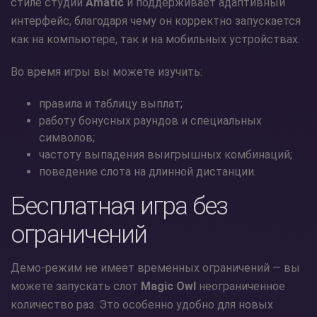
стиле студии
Amatic
и поддерживает адаптивный
интерфейс, благодаря чему он корректно запускается
как на компьютере, так и на мобильных устройствах.
Во время игры вы можете изучить:
правила и таблицу выплат;
работу бонусных раундов и специальных
символов;
частоту выпадения выигрышных комбинаций;
поведение слота на длинной дистанции.
Бесплатная игра без
ограничений
Демо-режим не имеет временных ограничений — вы
можете запускать слот
Magic Owl
неограниченное
количество раз. Это особенно удобно для новых