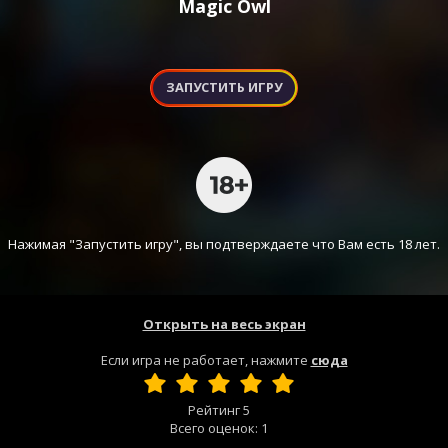
Magic Owl
ЗАПУСТИТЬ ИГРУ
Нажимая "Запустить игру", вы подтверждаете что Вам есть 18 лет.
Открыть на весь экран
Если игра не работает, нажмите
сюда
Рейтинг
5
Всего оценок:
1