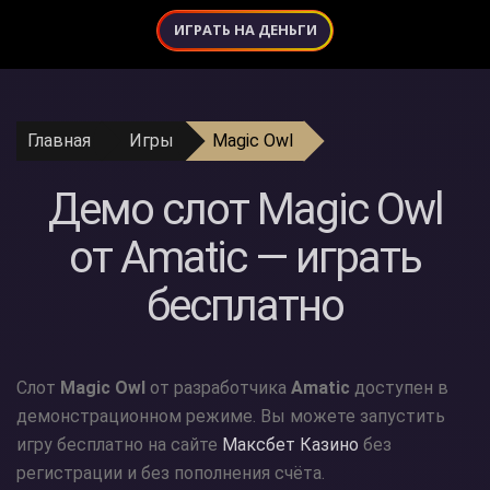
ИГРАТЬ НА ДЕНЬГИ
Главная
Игры
Magic Owl
Демо слот Magic Owl
от Amatic — играть
бесплатно
Слот
Magic Owl
от разработчика
Amatic
доступен в
демонстрационном режиме. Вы можете запустить
игру бесплатно на сайте
Максбет Казино
без
регистрации и без пополнения счёта.