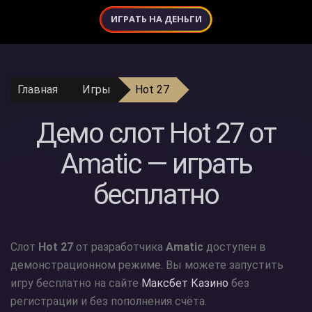
ИГРАТЬ НА ДЕНЬГИ
Главная
Игры
Hot 27
Демо слот Hot 27 от
Amatic — играть
бесплатно
Слот
Hot 27
от разработчика
Amatic
доступен в
демонстрационном режиме. Вы можете запустить
игру бесплатно на сайте
Максбет Казино
без
регистрации и без пополнения счёта.