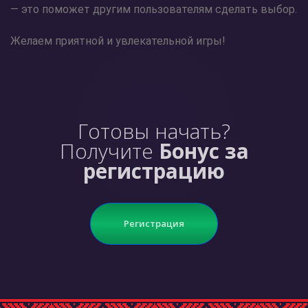
— это поможет другим пользователям сделать выбор.
Желаем приятной и увлекательной игры!
Готовы начать?
Получите
Бонус за
регистрацию
Регистрация