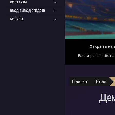
КОНТАКТЫ
ВВОД ВЫВОД СРЕДСТВ
БОНУСЫ
Открыть на 
Если игра не работа
Главная
Игры
Дем