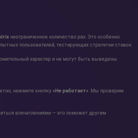
trix
неограниченное количество раз. Это особенно
 опытных пользователей, тестирующих стратегии ставок.
омительный характер и не могут быть выведены.
ектно, нажмите кнопку
«Не работает»
. Мы проверим
литься впечатлениями — это поможет другим