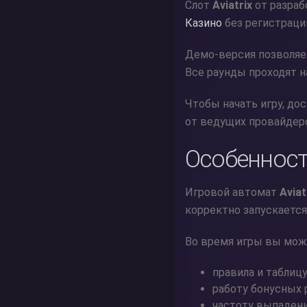
Слот
Aviatrix
от разраб
Казино
без регистрации
Демо-версия позволяе
Все раунды проходят н
Чтобы начать игру, до
от ведущих провайдеро
Особенности
Игровой автомат
Aviat
корректно запускается
Во время игры вы може
правила и таблиц
работу бонусных 
частоту выпаден