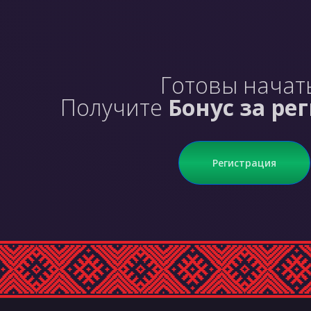
Готовы начат
Получите
Бонус за ре
Регистрация