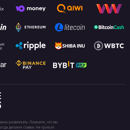
аны развлекать. Помните, что вы
огда делаете ставки. Не тратьте