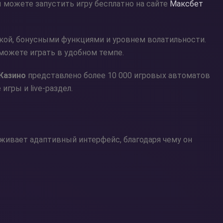
можете запустить игру бесплатно на сайте
Максбет
кой, бонусными функциями и уровнем волатильности.
можете играть в удобном темпе.
Казино
представлено более 10 000 игровых автоматов
гры и live-раздел.
живает адаптивный интерфейс, благодаря чему он