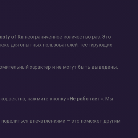
asty of Ra
неограниченное количество раз. Это
также для опытных пользователей, тестирующих
омительный характер и не могут быть выведены.
екорректно, нажмите кнопку
«Не работает»
. Мы
 поделиться впечатлениями — это поможет другим