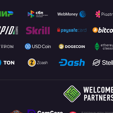
Азартные игры призв