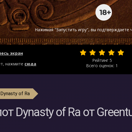
Нажимая "Запустить игру", вы подтверждаете ч
весь экран
Рейтинг
5
ет, нажмите
сюда
Всего оценок:
1
Dynasty of Ra
от Dynasty of Ra от Green