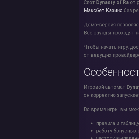
Слот
Dynasty of Ra
от 
Максбет Казино
без ре
Демо-версия позволяе
Все раунды проходят н
Чтобы начать игру, до
от ведущих провайдеро
Особенности
Игровой автомат
Dyna
он корректно запускае
Во время игры вы може
правила и таблиц
работу бонусных 
частоту выпаден