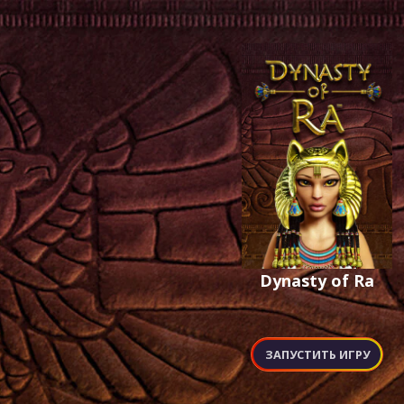
Dynasty of Ra
ЗАПУСТИТЬ ИГРУ