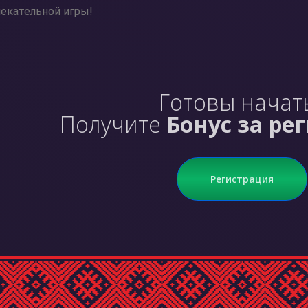
екательной игры!
Готовы начат
Получите
Бонус за ре
Регистрация