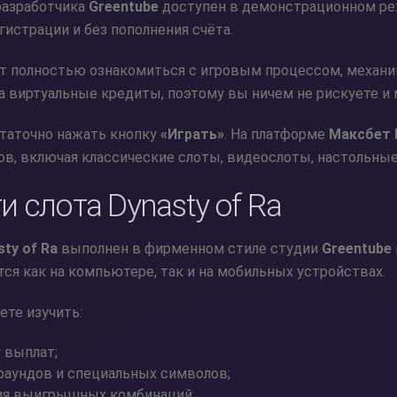
разработчика
Greentube
доступен в демонстрационном реж
гистрации и без пополнения счёта.
т полностью ознакомиться с игровым процессом, механи
а виртуальные кредиты, поэтому вы ничем не рискуете и 
статочно нажать кнопку
«Играть»
. На платформе
Максбет 
в, включая классические слоты, видеослоты, настольные и
 слота Dynasty of Ra
sty of Ra
выполнен в фирменном стиле студии
Greentube
тся как на компьютере, так и на мобильных устройствах.
те изучить:
у выплат;
раундов и специальных символов;
ия выигрышных комбинаций;