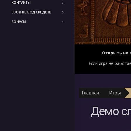
КОНТАКТЫ
ВВОД ВЫВОД СРЕДСТВ
БОНУСЫ
Открыть на 
Если игра не работа
Главная
Игры
Демо сл