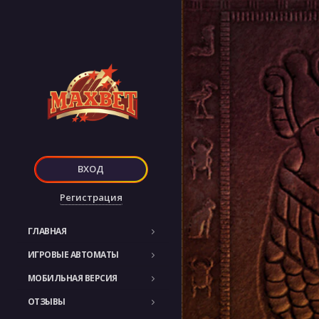
ВХОД
Регистрация
ГЛАВНАЯ
ИГРОВЫЕ АВТОМАТЫ
МОБИЛЬНАЯ ВЕРСИЯ
ОТЗЫВЫ