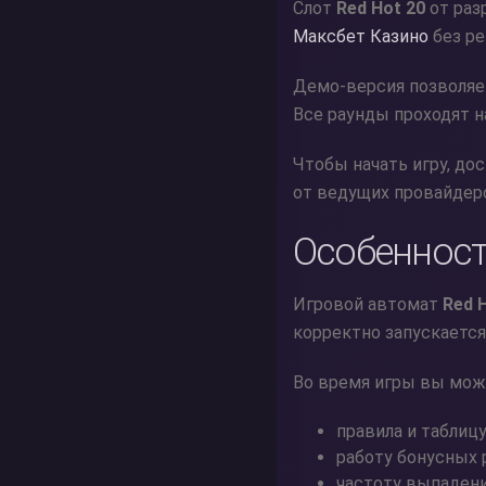
Слот
Red Hot 20
от раз
Максбет Казино
без ре
Демо-версия позволяе
Все раунды проходят н
Чтобы начать игру, до
от ведущих провайдеро
Особенност
Игровой автомат
Red 
корректно запускается
Во время игры вы може
правила и таблиц
работу бонусных 
частоту выпаден