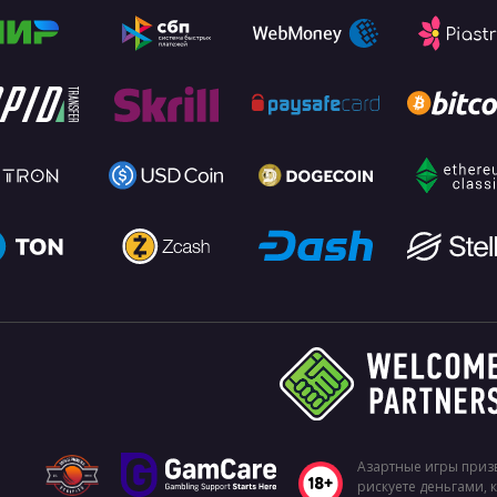
Азартные игры призв
рискуете деньгами, к