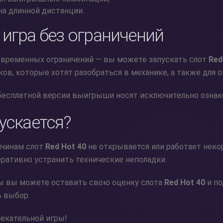
на длинной дистанции.
 игра без ограничений
временных ограничений — вы можете запускать слот
Red
ков, которые хотят разобраться в механике, а также для
 бесплатной версии выигрыши носят исключительно ознак
ускается?
ичинам слот
Red Hot 40
не открывается или работает неко
еративно устранить технические неполадки.
ы вы можете оставить свою оценку слота
Red Hot 40
и по
ь выбор.
екательной игры!