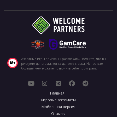
Азартные игры призваны развлекать. Помните, что вы
рискуете деньгами, когда делаете ставки. Не тратьте
больше, чем можете позволить себе проиграть.
Главная
Игровые автоматы
Мобильная версия
Отзывы