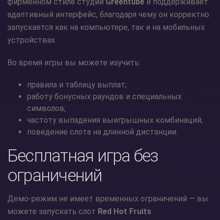
фирменном стиле студии
Greentube
и поддерживает
адаптивный интерфейс, благодаря чему он корректно
запускается как на компьютере, так и на мобильных
устройствах.
Во время игры вы можете изучить:
правила и таблицу выплат;
работу бонусных раундов и специальных
символов;
частоту выпадения выигрышных комбинаций;
поведение слота на длинной дистанции.
Бесплатная игра без
ограничений
Демо-режим не имеет временных ограничений — вы
можете запускать слот
Red Hot Fruits