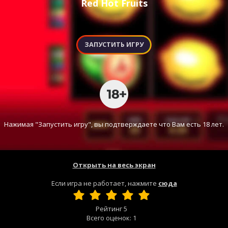
Red Hot Fruits
ЗАПУСТИТЬ ИГРУ
Нажимая "Запустить игру", вы подтверждаете что Вам есть 18 лет.
Открыть на весь экран
Если игра не работает, нажмите
сюда
Рейтинг
5
Всего оценок:
1