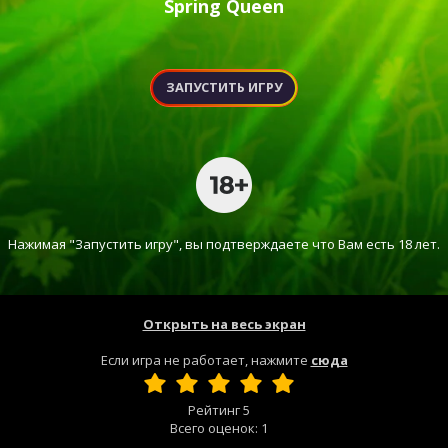
Spring Queen
ЗАПУСТИТЬ ИГРУ
Нажимая "Запустить игру", вы подтверждаете что Вам есть 18 лет.
Открыть на весь экран
Если игра не работает, нажмите
сюда
Рейтинг
5
Всего оценок:
1