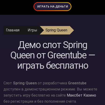
ИГРАТЬ НА ДЕНЬГИ
Главная
Игры
Spring Queen
Демо слот Spring
Queen от Greentube —
играть бесплатно
Слот
Spring Queen
от разработчика
Greentube
доступен в демонстрационном режиме. Вы можете
запустить игру бесплатно на сайте
Максбет Казино
без регистрации и без пополнения счёта.