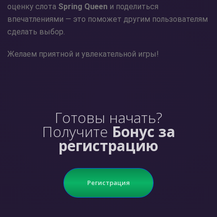
оценку слота
Spring Queen
и поделиться
впечатлениями — это поможет другим пользователям
сделать выбор.
Желаем приятной и увлекательной игры!
Готовы начать?
Получите
Бонус за
регистрацию
Регистрация