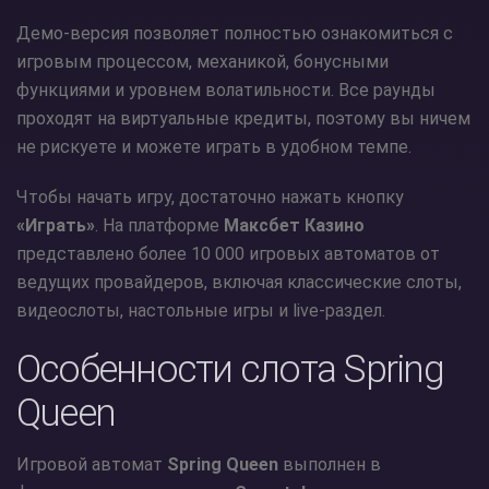
Демо-версия позволяет полностью ознакомиться с
игровым процессом, механикой, бонусными
функциями и уровнем волатильности. Все раунды
проходят на виртуальные кредиты, поэтому вы ничем
не рискуете и можете играть в удобном темпе.
Чтобы начать игру, достаточно нажать кнопку
«Играть»
. На платформе
Максбет Казино
представлено более 10 000 игровых автоматов от
ведущих провайдеров, включая классические слоты,
видеослоты, настольные игры и live-раздел.
Особенности слота Spring
Queen
Игровой автомат
Spring Queen
выполнен в