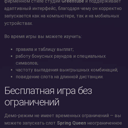
фирменном стиле студии
Greentube
и поддерживает
адаптивный интерфейс, благодаря чему он корректно
запускается как на компьютере, так и на мобильных
устройствах.
Во время игры вы можете изучить:
правила и таблицу выплат;
работу бонусных раундов и специальных
символов;
частоту выпадения выигрышных комбинаций;
поведение слота на длинной дистанции.
Бесплатная игра без
ограничений
Демо-режим не имеет временных ограничений — вы
можете запускать слот
Spring Queen
неограниченное