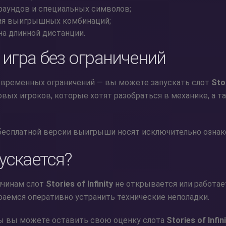
раундов и специальных символов;
ия выигрышных комбинаций;
на длинной дистанции.
 игра без ограничений
временных ограничений — вы можете запускать слот
Stor
овых игроков, которые хотят разобраться в механике, а 
 бесплатной версии выигрыши носят исключительно ознак
ускается?
ичинам слот
Stories of Infinity
не открывается или работае
раемся оперативно устранить технические неполадки.
ы вы можете оставить свою оценку слота
Stories of Infin