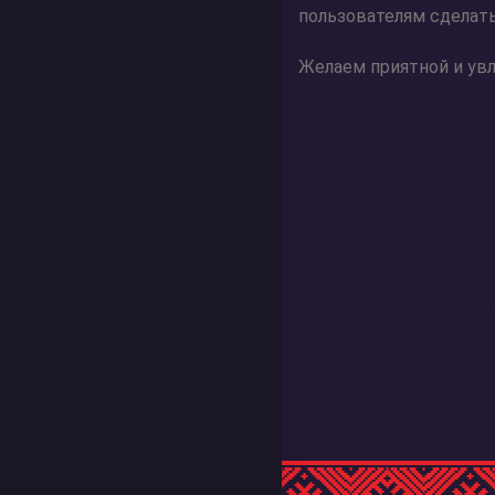
пользователям сделат
Желаем приятной и увл