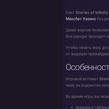
Слот
Stories of Infinity
Максбет Казино
без ре
Демо-версия позволяе
Все раунды проходят н
Чтобы начать игру, до
от ведущих провайдеро
Особенности 
Игровой автомат
Stori
чему он корректно зап
Во время игры вы може
правила и таблиц