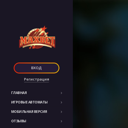
ВХОД
Регистрация
ГЛАВНАЯ
ИГРОВЫЕ АВТОМАТЫ
МОБИЛЬНАЯ ВЕРСИЯ
ОТЗЫВЫ