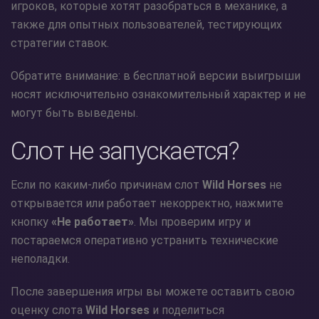
игроков, которые хотят разобраться в механике, а
также для опытных пользователей, тестирующих
стратегии ставок.
Обратите внимание: в бесплатной версии выигрыши
носят исключительно ознакомительный характер и не
могут быть выведены.
Слот не запускается?
Если по каким-либо причинам слот
Wild Horses
не
открывается или работает некорректно, нажмите
кнопку
«Не работает»
. Мы проверим игру и
постараемся оперативно устранить технические
неполадки.
После завершения игры вы можете оставить свою
оценку слота
Wild Horses
и поделиться