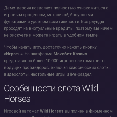
Демо-версия позволяет полностью ознакомиться с
игровым процессом, механикой, бонусными
функциями и уровнем волатильности. Все раунды
проходят на виртуальные кредиты, поэтому вы ничем
не рискуете и можете играть в удобном темпе.
Чтобы начать игру, достаточно нажать кнопку
«Играть»
. На платформе
Максбет Казино
представлено более 10 000 игровых автоматов от
ведущих провайдеров, включая классические слоты,
видеослоты, настольные игры и live-раздел.
Особенности слота Wild
Horses
Игровой автомат
Wild Horses
выполнен в фирменном