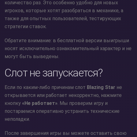
количество раз. Это особенно удобно для новых
игроков, которые хотят разобраться в механике, а
также для опытных пользователей, тестирующих
стратегии ставок.
Обратите внимание: в бесплатной версии выигрыши
носят исключительно ознакомительный характер и не
могут быть выведены.
Слот не запускается?
Если по каким-либо причинам слот
Blazing Star
не
открывается или работает некорректно, нажмите
кнопку
«Не работает»
. Мы проверим игру и
постараемся оперативно устранить технические
неполадки.
После завершения игры вы можете оставить свою