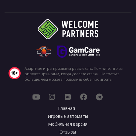
Азартные игры призваны развлекать. Помните, что вы
рискуете деньгами, когда делаете ставки. Не тратьте
больше, чем можете позволить себе проиграть.
Главная
Игровые автоматы
Мобильная версия
Отзывы