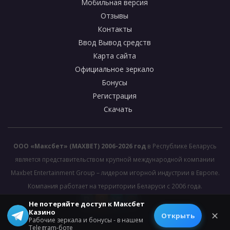
Мобильная версия
Отзывы
Контакты
Ввод Вывод средств
Карта сайта
Официальное зеркало
Бонусы
Регистрация
Скачать
ООО «Максбет» (MAXBET) 2006-2026 год
в Республике Беларусь
является представительством крупной международной компании
Maxbet Entertainment Group – лидером игорной индустрии в Европе.
Компания работает на территории Беларуси с 2006 года.
Не потеряйте доступ к Максбет
Казино
© 2026 All rights reserved.
✕
Открыть
Рабочие зеркала и бонусы - в нашем
Telegram-боте