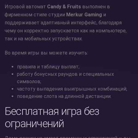
Игровой автомат
Candy & Fruits
выполнен в
фирменном стиле студии
Merkur Gaming
и
поддерживает адаптивный интерфейс, благодаря
чему он корректно запускается как на компьютере,
так и на мобильных устройствах.
Во время игры вы можете изучить:
правила и таблицу выплат;
работу бонусных раундов и специальных
символов;
частоту выпадения выигрышных комбинаций;
поведение слота на длинной дистанции.
Бесплатная игра без
ограничений