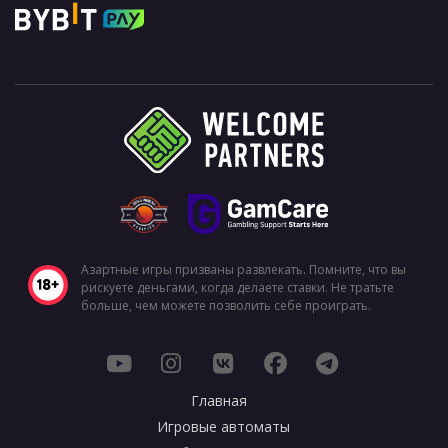
Азартные игры призваны развлекать. Помните, что вы
рискуете деньгами, когда делаете ставки. Не тратьте
больше, чем можете позволить себе проиграть.
Главная
Игровые автоматы