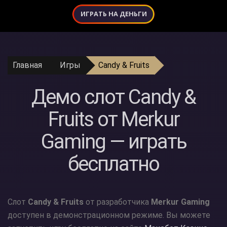
ИГРАТЬ НА ДЕНЬГИ
Главная
Игры
Candy & Fruits
Демо слот Candy &
Fruits от Merkur
Gaming — играть
бесплатно
Слот
Candy & Fruits
от разработчика
Merkur Gaming
доступен в демонстрационном режиме. Вы можете