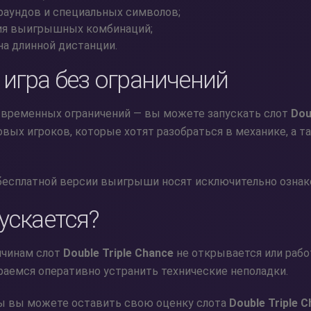
раундов и специальных символов;
ия выигрышных комбинаций;
на длинной дистанции.
 игра без ограничений
временных ограничений — вы можете запускать слот
Dou
овых игроков, которые хотят разобраться в механике, а 
 бесплатной версии выигрыши носят исключительно ознак
ускается?
ичинам слот
Double Triple Chance
не открывается или рабо
раемся оперативно устранить технические неполадки.
ы вы можете оставить свою оценку слота
Double Triple 