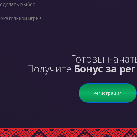
 сделать выбор.
екательной игры!
Готовы начат
Получите
Бонус за ре
Регистрация