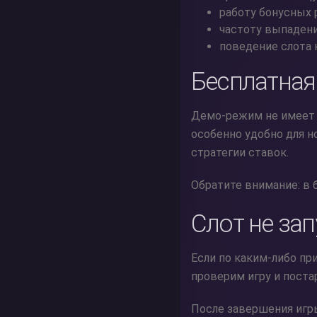
работу бонусных 
частоту выпаден
поведение слота 
Бесплатная
Демо-режим не имеет 
особенно удобно для н
стратегии ставок.
Обратите внимание: в
Слот не зап
Если по каким-либо пр
проверим игру и поста
После завершения игр