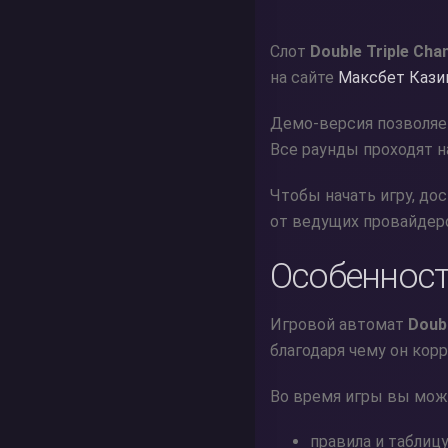
Слот
Double Triple Cha
на сайте
Максбет Кази
Демо-версия позволяе
Все раунды проходят н
Чтобы начать игру, до
от ведущих провайдеро
Особенности
Игровой автомат
Doubl
благодаря чему он кор
Во время игры вы може
правила и таблиц