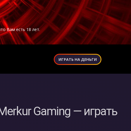
то Вам есть 18 лет.
ИГРАТЬ НА ДЕНЬГИ
 Merkur Gaming — играть