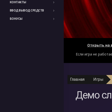
КОНТАКТЫ
ВВОД ВЫВОД СРЕДСТВ
БОНУСЫ
Открыть на 
Если игра не работа
Главная
Игры
Демо сло