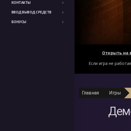
КОНТАКТЫ
ВВОД ВЫВОД СРЕДСТВ
БОНУСЫ
Открыть на 
Если игра не работа
Главная
Игры
Демо