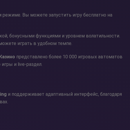
 режиме. Вы можете запустить игру бесплатно на
кой, бонусными функциями и уровнем волатильности.
можете играть в удобном темпе.
Казино
представлено более 10 000 игровых автоматов
гры и live-раздел.
ing
и поддерживает адаптивный интерфейс, благодаря
вах.