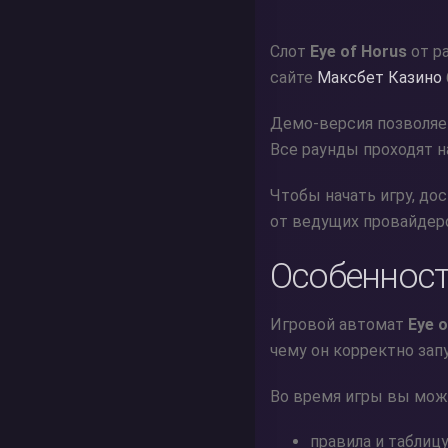
Слот
Eye of Horus
от р
сайте
Максбет Казино
Демо-версия позволяе
Все раунды проходят н
Чтобы начать игру, до
от ведущих провайдеро
Особенности
Игровой автомат
Eye 
чему он корректно зап
Во время игры вы може
правила и таблиц