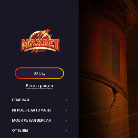
ВХОД
Регистрация
ГЛАВНАЯ
ИГРОВЫЕ АВТОМАТЫ
МОБИЛЬНАЯ ВЕРСИЯ
ОТЗЫВЫ