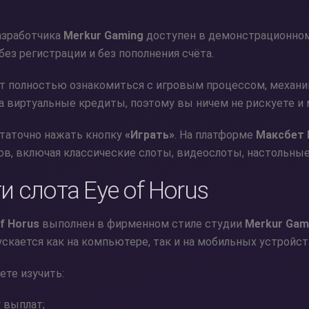
азработчика
Merkur Gaming
доступен в демонстрационном
без регистрации и без пополнения счёта.
т полностью ознакомиться с игровым процессом, механи
а виртуальные кредиты, поэтому вы ничем не рискуете и 
статочно нажать кнопку
«Играть»
. На платформе
Максбет 
в, включая классические слоты, видеослоты, настольные и
 слота Eye of Horus
of Horus
выполнен в фирменном стиле студии
Merkur Gam
ускается как на компьютере, так и на мобильных устройст
те изучить:
у выплат;