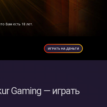
то Вам есть 18 лет.
ИГРАТЬ НА ДЕНЬГИ
kur Gaming — играть