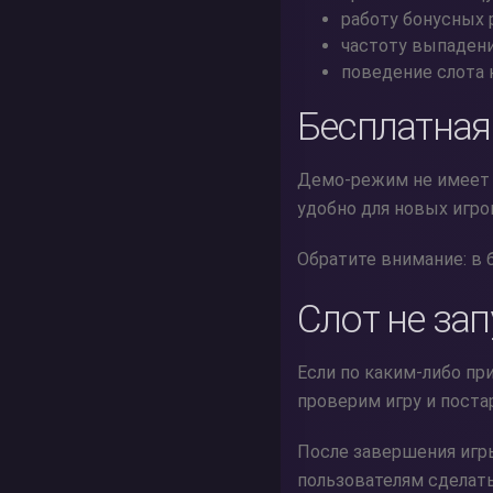
работу бонусных 
частоту выпаден
поведение слота 
Бесплатная
Демо-режим не имеет 
удобно для новых игро
Обратите внимание: в
Слот не зап
Если по каким-либо пр
проверим игру и поста
После завершения игр
пользователям сделат