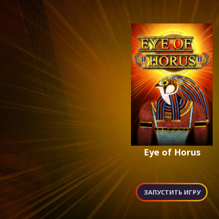
Eye of Horus
ЗАПУСТИТЬ ИГРУ