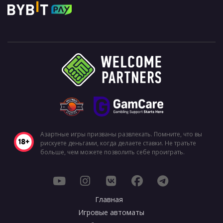
Азартные игры призваны развлекать. Помните, что вы
рискуете деньгами, когда делаете ставки. Не тратьте
больше, чем можете позволить себе проиграть.
Главная
Игровые автоматы