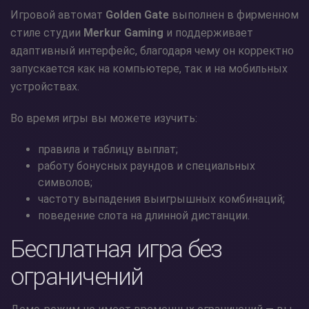
Игровой автомат
Golden Gate
выполнен в фирменном
стиле студии
Merkur Gaming
и поддерживает
адаптивный интерфейс, благодаря чему он корректно
запускается как на компьютере, так и на мобильных
устройствах.
Во время игры вы можете изучить:
правила и таблицу выплат;
работу бонусных раундов и специальных
символов;
частоту выпадения выигрышных комбинаций;
поведение слота на длинной дистанции.
Бесплатная игра без
ограничений