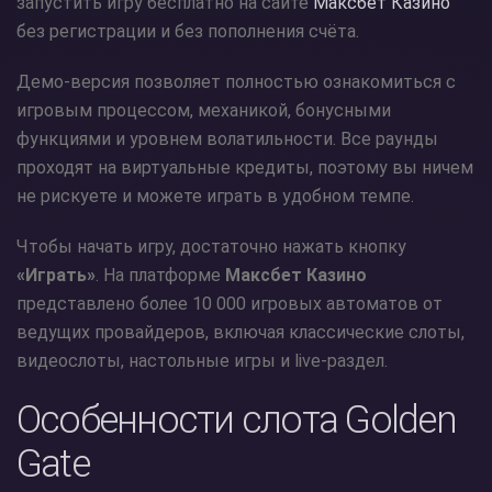
запустить игру бесплатно на сайте
Максбет Казино
без регистрации и без пополнения счёта.
Демо-версия позволяет полностью ознакомиться с
игровым процессом, механикой, бонусными
функциями и уровнем волатильности. Все раунды
проходят на виртуальные кредиты, поэтому вы ничем
не рискуете и можете играть в удобном темпе.
Чтобы начать игру, достаточно нажать кнопку
«Играть»
. На платформе
Максбет Казино
представлено более 10 000 игровых автоматов от
ведущих провайдеров, включая классические слоты,
видеослоты, настольные игры и live-раздел.
Особенности слота Golden
Gate