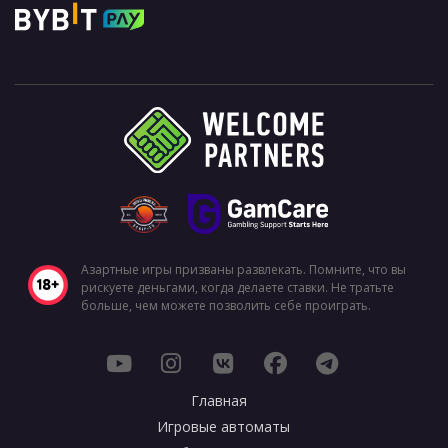
Азартные игры призваны развлекать. Помните, что вы
рискуете деньгами, когда делаете ставки. Не тратьте
больше, чем можете позволить себе проиграть.
Главная
Игровые автоматы