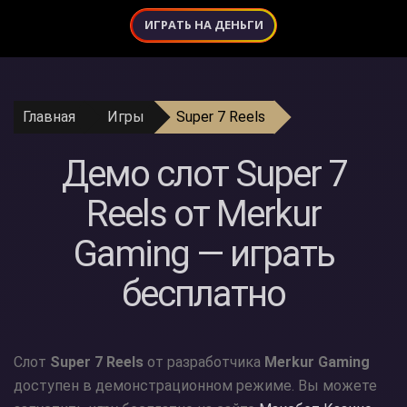
ИГРАТЬ НА ДЕНЬГИ
Главная
Игры
Super 7 Reels
Демо слот Super 7
Reels от Merkur
Gaming — играть
бесплатно
Слот
Super 7 Reels
от разработчика
Merkur Gaming
доступен в демонстрационном режиме. Вы можете