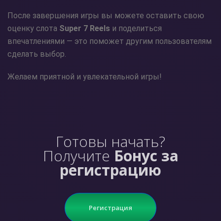
После завершения игры вы можете оставить свою
оценку слота
Super 7 Reels
и поделиться
впечатлениями — это поможет другим пользователям
сделать выбор.
Желаем приятной и увлекательной игры!
Готовы начать?
Получите
Бонус за
регистрацию
Регистрация