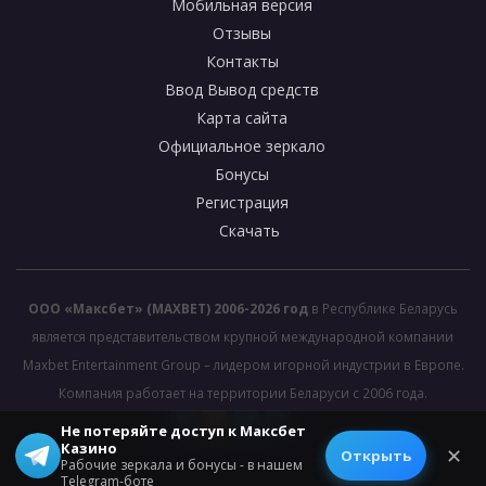
Мобильная версия
Отзывы
Контакты
Ввод Вывод средств
Карта сайта
Официальное зеркало
Бонусы
Регистрация
Скачать
ООО «Максбет» (MAXBET) 2006-2026 год
в Республике Беларусь
является представительством крупной международной компании
Maxbet Entertainment Group – лидером игорной индустрии в Европе.
Компания работает на территории Беларуси с 2006 года.
Не потеряйте доступ к Максбет
Казино
© 2026 All rights reserved.
✕
Открыть
Рабочие зеркала и бонусы - в нашем
Telegram-боте